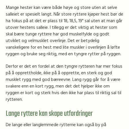
Mange hester kan være både høye og store uten at selve
salleiet er spesielt langt. Når store ryttere kjøper hest bør de
ha fokus på at det er plass til 18, 18,5, 19" sal uten at man går
utover hestens salleie. I tillegg er det viktig at hester som
skal bære tunge ryttere har god muskelfylde og godt
utviklet og velmusklet overlinje. Det er betydelig
vanskeligere for en hest med lite muskler i overlinjen å løfte
ryggen og bruke seg riktig, med en tyngre rytter på ryggen.
Derfor er det en fordel at den tyngre rytteren har mer fokus
på å opprettholde, ikke på å opprette, en sterk og god
musklet rygg med god bæreevne. Lang rygg går for å være
svakere enn en kort rygg, men det det hjelper ikke om
ryggen er kort og sterk hvis den ikke har plass til riktig sal til
rytteren.
Lange ryttere kan skape utfordringer
De lange eller langlemmede rytterne kan også by på