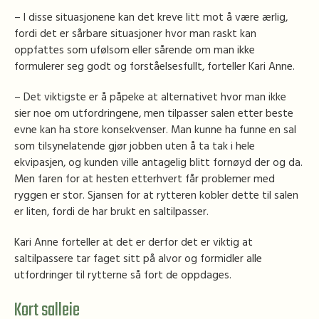
– I disse situasjonene kan det kreve litt mot å være ærlig,
fordi det er sårbare situasjoner hvor man raskt kan
oppfattes som ufølsom eller sårende om man ikke
formulerer seg godt og forståelsesfullt, forteller Kari Anne.
– Det viktigste er å påpeke at alternativet hvor man ikke
sier noe om utfordringene, men tilpasser salen etter beste
evne kan ha store konsekvenser. Man kunne ha funne en sal
som tilsynelatende gjør jobben uten å ta tak i hele
ekvipasjen, og kunden ville antagelig blitt fornøyd der og da.
Men faren for at hesten etterhvert får problemer med
ryggen er stor. Sjansen for at rytteren kobler dette til salen
er liten, fordi de har brukt en saltilpasser.
Kari Anne forteller at det er derfor det er viktig at
saltilpassere tar faget sitt på alvor og formidler alle
utfordringer til rytterne så fort de oppdages.
Kort salleie