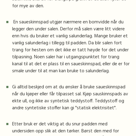
for mye av den.
En saueskinnspad utgjør nærmere en bomvidde når du
legger den under salen. Derfor må salen være litt videre
enn hvis du bruker et vanlig salunderlag. Mange bruker et
vanlig salunderlag i tillegg til padden. Da blir salen fort
trang for hesten om det ikke er tatt høyde for det under
tilpasning. Noen saler har i utgangspunktet for trang
kanal til at det er plass til en saueskinnspad, eller de er for
smale under til at man kan bruke to salunderlag.
Gi alltid beskjed om at du ønsker å bruke saueskinnspad
når du kjøper eller får tilpasset sal. Kjøp sauskinnspads av
ekte ull, og ikke av syntetisk teddystoff. Teddystoff og
andre syntetiske stoffer kan gi "statisk elektrisitet".
Etter bruk er det viktig at du snur padden med
undersiden opp slik at den tørker. Børst den med for