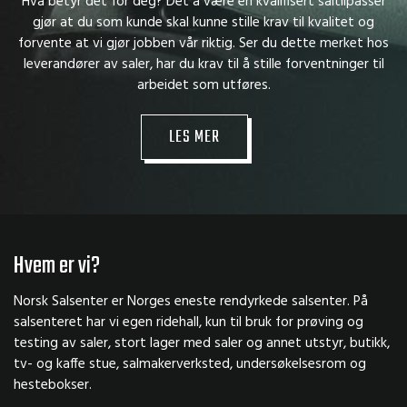
Hva betyr det for deg? Det å være en kvalifisert saltilpasser
gjør at du som kunde skal kunne stille krav til kvalitet og
forvente at vi gjør jobben vår riktig. Ser du dette merket hos
leverandører av saler, har du krav til å stille forventninger til
arbeidet som utføres.
LES MER
Hvem er vi?
Norsk Salsenter er Norges eneste rendyrkede salsenter. På
salsenteret har vi egen ridehall, kun til bruk for prøving og
testing av saler, stort lager med saler og annet utstyr, butikk,
tv- og kaffe stue, salmakerverksted, undersøkelsesrom og
hestebokser.