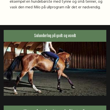
eksempel en hundebørste med tynne og små tenner, og
vask den med Milo på ullprogram når det er nødvendig.
Salunderlag på godt og vondt