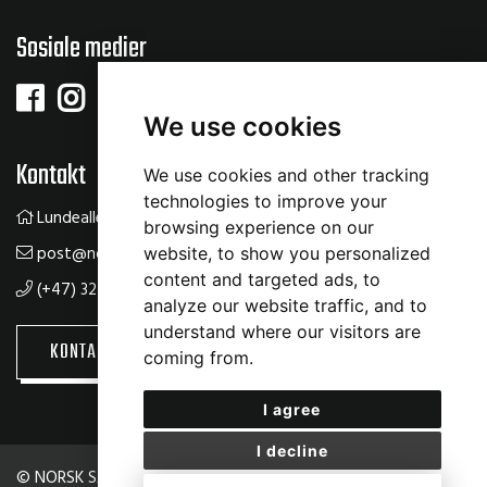
Sosiale medier
We use cookies
Kontakt
We use cookies and other tracking
technologies to improve your
Lundealleen 61, 3534 Sokna
browsing experience on our
post@norsksalsenter.no
website, to show you personalized
content and targeted ads, to
(+47) 32 14 22 00
analyze our website traffic, and to
understand where our visitors are
KONTAKT OSS
BOOKING
coming from.
I agree
I decline
© NORSK SALSENTER
|
Personvernserklæring
|
Cookie-