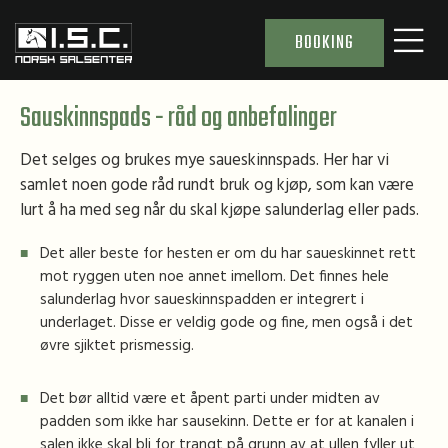
BOOKING
Sauskinnspads - råd og anbefalinger
Det selges og brukes mye saueskinnspads. Her har vi
samlet noen gode råd rundt bruk og kjøp, som kan være
lurt å ha med seg når du skal kjøpe salunderlag eller pads.
Det aller beste for hesten er om du har saueskinnet rett
mot ryggen uten noe annet imellom. Det finnes hele
salunderlag hvor saueskinnspadden er integrert i
underlaget. Disse er veldig gode og fine, men også i det
øvre sjiktet prismessig.
Det bør alltid være et åpent parti under midten av
padden som ikke har sausekinn. Dette er for at kanalen i
salen ikke skal bli for trangt på grunn av at ullen fyller ut