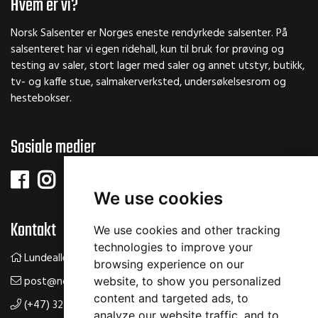
Hvem er vi?
Norsk Salsenter er Norges eneste rendyrkede salsenter. På
salsenteret har vi egen ridehall, kun til bruk for prøving og
testing av saler, stort lager med saler og annet utstyr, butikk,
tv- og kaffe stue, salmakerverksted, undersøkelsesrom og
hestebokser.
Sosiale medier
We use cookies
Kontakt
We use cookies and other tracking
technologies to improve your
Lundealleen 61, 3534 Sokna
browsing experience on our
post@norsksalsenter.no
website, to show you personalized
content and targeted ads, to
(+47) 32 14 22 00
analyze our website traffic, and to