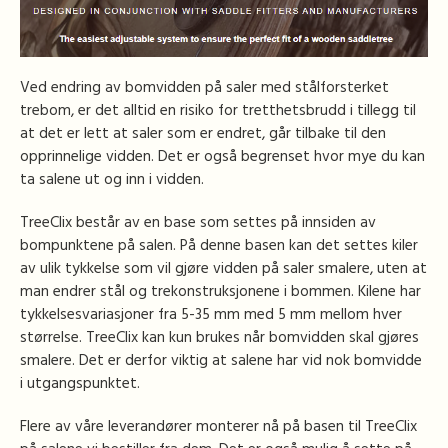
Ved endring av bomvidden på saler med stålforsterket
trebom, er det alltid en risiko for tretthetsbrudd i tillegg til
at det er lett at saler som er endret, går tilbake til den
opprinnelige vidden. Det er også begrenset hvor mye du kan
ta salene ut og inn i vidden.
TreeClix består av en base som settes på innsiden av
bompunktene på salen. På denne basen kan det settes kiler
av ulik tykkelse som vil gjøre vidden på saler smalere, uten at
man endrer stål og trekonstruksjonene i bommen. Kilene har
tykkelsesvariasjoner fra 5-35 mm med 5 mm mellom hver
størrelse. TreeClix kan kun brukes når bomvidden skal gjøres
smalere. Det er derfor viktig at salene har vid nok bomvidde
i utgangspunktet.
Flere av våre leverandører monterer nå på basen til TreeClix