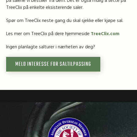
på salene vi bestiller fra dem. Det er også mulig å sette på
TreeClix på enkelte eksisterende saler.
Spør om TreeClix neste gang du skal sjekke eller kjøpe sal.
Les mer om TreeClix på dere hjemmeside
TreeClix.com
Ingen planlagte salturer i nærheten av deg?
MELD INTERESSE FOR SALTILPASSING