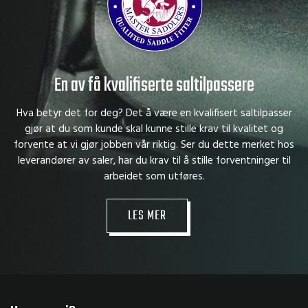
En av få kvalifiserte saltilpassere
Hva betyr det for deg? Det å være en kvalifisert saltilpasser
gjør at du som kunde skal kunne stille krav til kvalitet og
forvente at vi gjør jobben vår riktig. Ser du dette merket hos
leverandører av saler, har du krav til å stille forventninger til
arbeidet som utføres.
LES MER