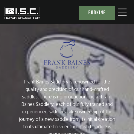
BOOKING
Frank Baines Saddlery is renowned for the
quality and precision of our hand-crafted
saddles. There is no production line at Frank
Baines Saddlery; each of our fully trained and
experienced saddlers take ownership of the
journey of a new saddle from its initial creation
to its ultimate finish ensuring each saddle is