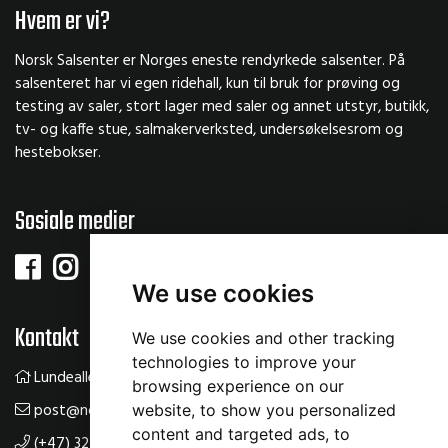
Hvem er vi?
Norsk Salsenter er Norges eneste rendyrkede salsenter. På
salsenteret har vi egen ridehall, kun til bruk for prøving og
testing av saler, stort lager med saler og annet utstyr, butikk,
tv- og kaffe stue, salmakerverksted, undersøkelsesrom og
hestebokser.
Sosiale medier
We use cookies
Kontakt
We use cookies and other tracking
technologies to improve your
Lundealleen 61, 3534 Sokna
browsing experience on our
post@norsksalsenter.no
website, to show you personalized
content and targeted ads, to
(+47) 32 14 22 00