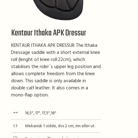
Kentaur Ithaka APK Dressur
KENTAUR ITHAKA APK DRESSUR The Ithaka
Dressage saddle with a short external knee
roll (lenght of knee roll:22cm), which
stabilises the rider´s upper leg position and
allows complete freedom from the knee
down. This saddle is only available in
double calf leather. It also comes in a
mono-flap option.
16,5", 17", 17,5",18"
Mekanisk 1 vidde, dvs 2 cm, inn eller ut.