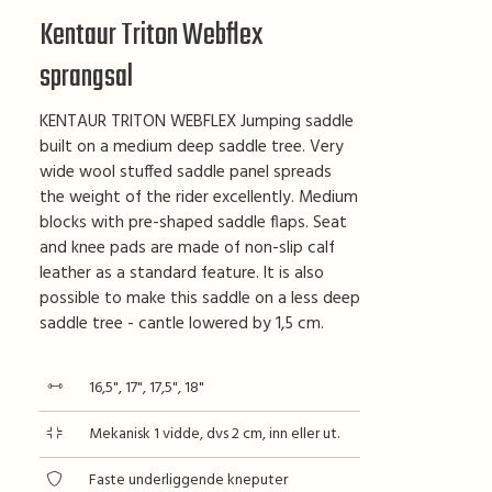
Kentaur Triton Webflex
sprangsal
KENTAUR TRITON WEBFLEX Jumping saddle
built on a medium deep saddle tree. Very
wide wool stuffed saddle panel spreads
the weight of the rider excellently. Medium
blocks with pre-shaped saddle flaps. Seat
and knee pads are made of non-slip calf
leather as a standard feature. It is also
possible to make this saddle on a less deep
saddle tree - cantle lowered by 1,5 cm.
16,5", 17", 17,5", 18"
Mekanisk 1 vidde, dvs 2 cm, inn eller ut.
Faste underliggende kneputer