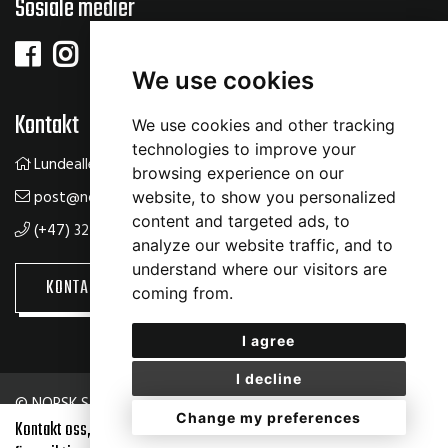
Sosiale medier
We use cookies
Kontakt
We use cookies and other tracking
technologies to improve your
Lundealleen 61, 3534 Sokna
browsing experience on our
post@norsksalsenter.no
website, to show you personalized
content and targeted ads, to
(+47) 32 14 22 00
analyze our website traffic, and to
understand where our visitors are
KONTAKT OSS
BOOKING
coming from.
I agree
I decline
© NORSK SALSENTER
|
Personvernserklæring
|
Cookie-
Change my preferences
erklæring
Kontakt oss, så hjelper vi deg med å
KONTAKT OSS