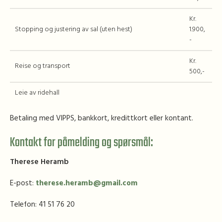
Kr.
Stopping og justering av sal (uten hest)
1.900,
-
Kr.
Reise og transport
500,-
Leie av ridehall
Betaling med VIPPS, bankkort, kredittkort eller kontant.
Kontakt for påmelding og spørsmål:
Therese Heramb
E-post:
therese.heramb@gmail.com
Telefon: 41 51 76 20