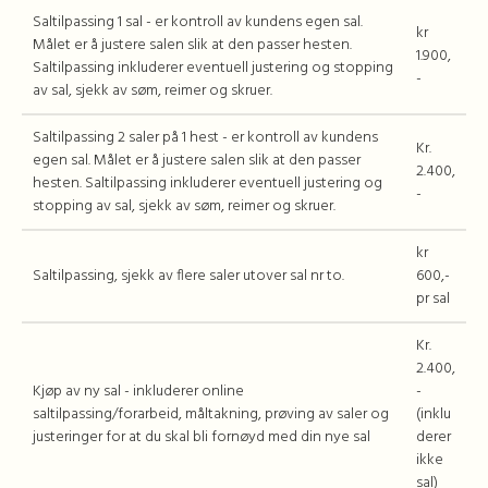
Saltilpassing 1 sal - er kontroll av kundens egen sal.
kr
Målet er å justere salen slik at den passer hesten.
1.900,
Saltilpassing inkluderer eventuell justering og stopping
-
av sal, sjekk av søm, reimer og skruer.
Saltilpassing 2 saler på 1 hest - er kontroll av kundens
Kr.
egen sal. Målet er å justere salen slik at den passer
2.400,
hesten. Saltilpassing inkluderer eventuell justering og
-
stopping av sal, sjekk av søm, reimer og skruer.
kr
Saltilpassing, sjekk av flere saler utover sal nr to.
600,-
pr sal
Kr.
2.400,
Kjøp av ny sal - inkluderer online
-
saltilpassing/forarbeid, måltakning, prøving av saler og
(inklu
justeringer for at du skal bli fornøyd med din nye sal
derer
ikke
sal)