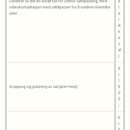
Deretter vil det bli avtalt tid for Online saltilpassing, med
e
videokonsultasjon med saltilpasser for å vurdere tilsendte
r
saler.
e
r
ik
k
e
s
al
)
K
r.
1
Stopping og justering av sal (uten hest)
9
0
0
,-
K
r.
3