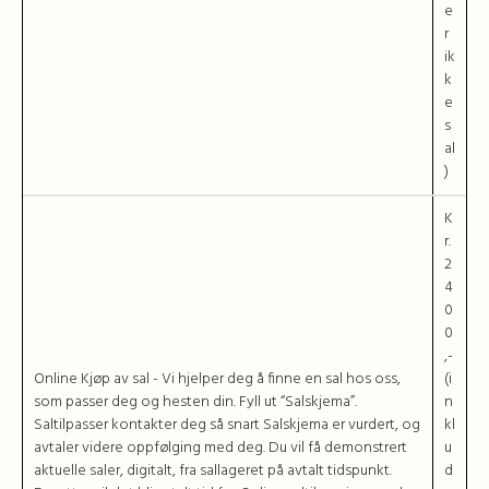
e
r
ik
k
e
s
al
)
K
r.
2
4
0
0
,-
Online Kjøp av sal - Vi hjelper deg å finne en sal hos oss,
(i
som passer deg og hesten din. Fyll ut “Salskjema”.
n
Saltilpasser kontakter deg så snart Salskjema er vurdert, og
kl
avtaler videre oppfølging med deg. Du vil få demonstrert
u
aktuelle saler, digitalt, fra sallageret på avtalt tidspunkt.
d