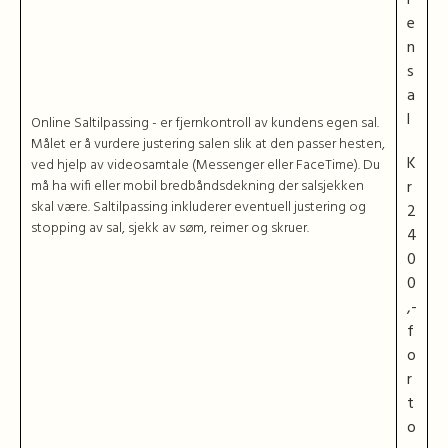
e
n
s
a
l
Online Saltilpassing - er fjernkontroll av kundens egen sal.
Målet er å vurdere justering salen slik at den passer hesten,
K
ved hjelp av videosamtale (Messenger eller FaceTime). Du
må ha wifi eller mobil bredbåndsdekning der salsjekken
r
skal være. Saltilpassing inkluderer eventuell justering og
2
stopping av sal, sjekk av søm, reimer og skruer.
4
0
0
,-
f
o
r
t
o