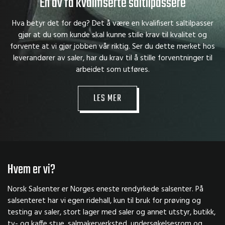
En av få kvalifiserte saltilpassere
Hva betyr det for deg? Det å være en kvalifisert saltilpasser
gjør at du som kunde skal kunne stille krav til kvalitet og
forvente at vi gjør jobben vår riktig. Ser du dette merket hos
leverandører av saler, har du krav til å stille forventninger til
arbeidet som utføres.
LES MER
Hvem er vi?
Norsk Salsenter er Norges eneste rendyrkede salsenter. På
salsenteret har vi egen ridehall, kun til bruk for prøving og
testing av saler, stort lager med saler og annet utstyr, butikk,
tv- og kaffe stue, salmakerverksted, undersøkelsesrom og