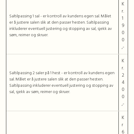
K
r.
Saltilpassing 1 sal - er kontroll av kundens egen sal. Målet
1
er å justere salen slik at den passer hesten. Saltilpassing
9
inkluderer eventuell justering og stopping av sal, sjekk av
0
søm, reimer og skruer.
0
,-
K
r.
Saltilpassing 2 saler på 1 hest - er kontroll av kundens egen
2
sal. Målet er å justere salen slik at den passer hesten.
4
Saltilpassing inkluderer eventuell justering og stopping av
0
sal, sjekk av søm, reimer og skruer.
0
,-
K
r
6