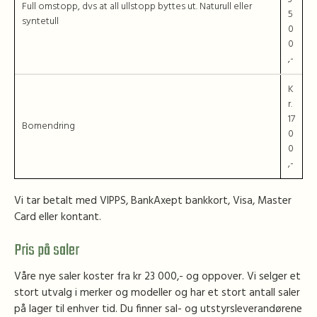
Full omstopp, dvs at all ullstopp byttes ut. Naturull eller
5
syntetull
0
0
,-
K
r.
17
Bomendring
0
0
,-
Vi tar betalt med VIPPS, BankAxept bankkort, Visa, Master
Card eller kontant.
Pris på saler
Våre nye saler koster fra kr 23 000,- og oppover. Vi selger et
stort utvalg i merker og modeller og har et stort antall saler
på lager til enhver tid. Du finner sal- og utstyrsleverandørene