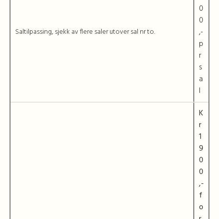
0
0
,-
Saltilpassing, sjekk av flere saler utover sal nr to.
p
r
s
a
l
K
r
1
9
0
0
,-
f
o
r