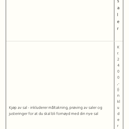
s
a
l
e
r
K
r.
2
4
0
0
,-
(i
n
kl
Kjøp av sal - inkluderer måltakning, prøving av saler og
u
justeringer for at du skal bli fornøyd med din nye sal
d
e
r